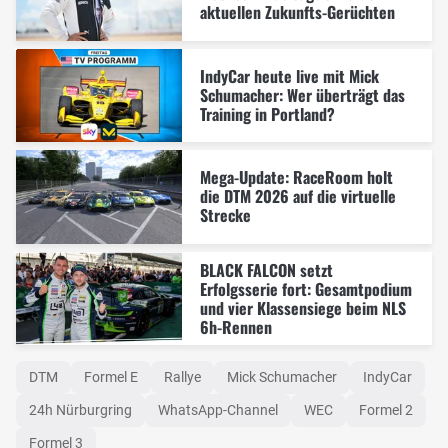
aktuellen Zukunfts-Gerüchten
IndyCar heute live mit Mick
Schumacher: Wer überträgt das
Training in Portland?
Mega-Update: RaceRoom holt
die DTM 2026 auf die virtuelle
Strecke
BLACK FALCON setzt
Erfolgsserie fort: Gesamtpodium
und vier Klassensiege beim NLS
6h-Rennen
DTM
Formel E
Rallye
Mick Schumacher
IndyCar
24h Nürburgring
WhatsApp-Channel
WEC
Formel 2
Formel 3