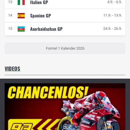
Italien GP
13
4.9.
-
6.9.
Spanien GP
14
11.9.
-
13.9.
Aserbaidschan GP
15
24.9.
-
26.9.
Formel 1 Kalender 2026
VIDEOS