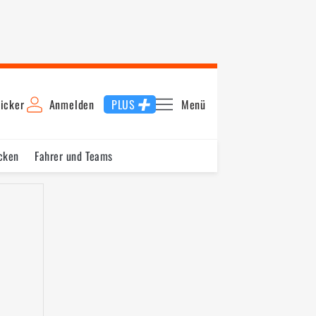
icker
Anmelden
PLUS
Menü
cken
Fahrer und Teams
ring
Hockenheimring Baden-Württemberg
Hockenheimring 