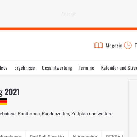
Magazin
T
deos
Ergebnisse
Gesamtwertung
Termine
Kalender und Stre
g 2021
bnisse, Positionen, Rundenzeiten, Zeitplan und weitere
chersleben
Red Bull Ring (A)
Nürburgring
DEKRA Lausitz