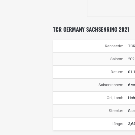
TCR GERMANY SACHSENRING 2021
Rennserie:
TCR
Saison:
202
Datum:
01.1
Saisonrennen:
6 vo
Ort, Land:
Hoh
Strecke:
Sac
Länge:
3,6