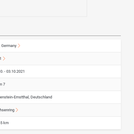
 Germany
1
0. - 03.10.2021
n 7
enstein-Ernstthal, Deutschland
hsenring
45 km