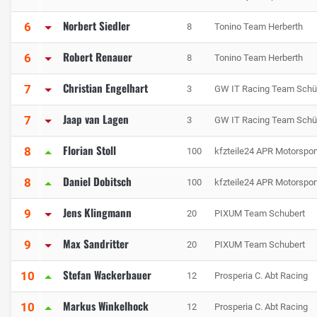
Norbert Siedler
6
8
Tonino Team Herberth
Robert Renauer
6
8
Tonino Team Herberth
Christian Engelhart
7
3
GW IT Racing Team Schüt
Jaap van Lagen
7
3
GW IT Racing Team Schüt
Florian Stoll
8
100
kfzteile24 APR Motorspor
Daniel Dobitsch
8
100
kfzteile24 APR Motorspor
Jens Klingmann
9
20
PIXUM Team Schubert
Max Sandritter
9
20
PIXUM Team Schubert
Stefan Wackerbauer
10
12
Prosperia C. Abt Racing
Markus Winkelhock
10
12
Prosperia C. Abt Racing