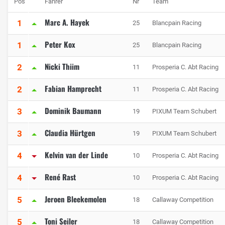
Pos
Fahrer
Nr
Team
Marc A. Hayek
1
25
Blancpain Racing
Peter Kox
1
25
Blancpain Racing
Nicki Thiim
2
11
Prosperia C. Abt Racing
Fabian Hamprecht
2
11
Prosperia C. Abt Racing
Dominik Baumann
3
19
PIXUM Team Schubert
Claudia Hürtgen
3
19
PIXUM Team Schubert
Kelvin van der Linde
4
10
Prosperia C. Abt Racing
René Rast
4
10
Prosperia C. Abt Racing
Jeroen Bleekemolen
5
18
Callaway Competition
Toni Seiler
5
18
Callaway Competition