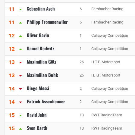
Sebastian Asch
11
6
Farnbacher Racing
Philipp Frommenwiler
11
6
Farnbacher Racing
Oliver Gavin
12
1
Callaway Competition
Daniel Keilwitz
12
1
Callaway Competition
Maximilian Götz
13
26
H.T.P. Motorsport
Maximilian Buhk
13
26
H.T.P. Motorsport
Diego Alessi
14
2
Callaway Competition
Patrick Assenheimer
14
2
Callaway Competition
David Jahn
15
13
RWT RacingTeam
Sven Barth
15
13
RWT RacingTeam