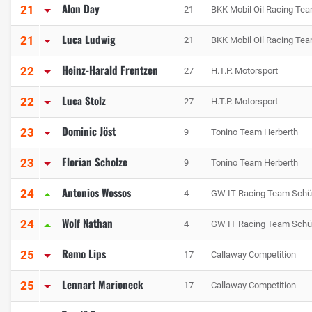
Alon Day
21
21
BKK Mobil Oil Racing Te
Luca Ludwig
21
21
BKK Mobil Oil Racing Te
Heinz-Harald Frentzen
22
27
H.T.P. Motorsport
Luca Stolz
22
27
H.T.P. Motorsport
Dominic Jöst
23
9
Tonino Team Herberth
Florian Scholze
23
9
Tonino Team Herberth
Antonios Wossos
24
4
GW IT Racing Team Schüt
Wolf Nathan
24
4
GW IT Racing Team Schüt
Remo Lips
25
17
Callaway Competition
Lennart Marioneck
25
17
Callaway Competition