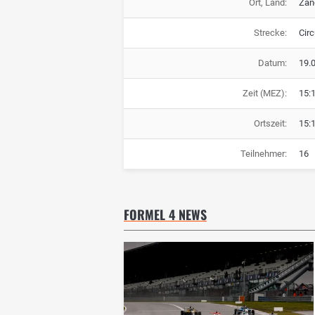
Ort, Land:
Zan
Strecke:
Circ
Datum:
19.
Zeit (MEZ):
15:
Ortszeit:
15:
Teilnehmer:
16
FORMEL 4 NEWS