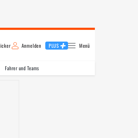
icker
Anmelden
PLUS
Menü
Fahrer und Teams
Rennen 1
Startaufstellung 2. Rennen
Rennen 2
Starta