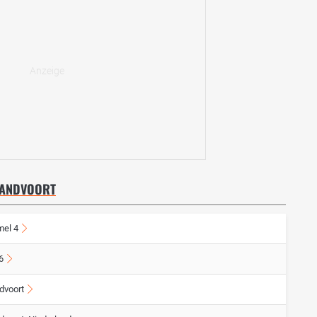
 ZANDVOORT
mel 4
6
dvoort