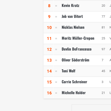
Kevin Kratz
8
20
Job van Uitert
9
77
Nicklas Nielsen
10
81
Moritz Müller-Crepon
11
25
Devlin DeFrancesco
12
97
A
Oliver Söderström
13
7
A
Toni Wolf
14
45
Carrie Schreiner
15
3
Michelle Halder
16
21
L