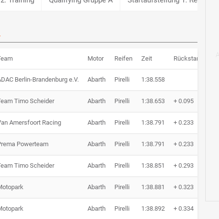
B
Team
Motor
Reifen
Zeit
Rückstand
R
DAC Berlin-Brandenburg e.V.
Abarth
Pirelli
1:38.558
4 
Team Timo Scheider
Abarth
Pirelli
1:38.653
+ 0.095
9 
Van Amersfoort Racing
Abarth
Pirelli
1:38.791
+ 0.233
4 
Prema Powerteam
Abarth
Pirelli
1:38.791
+ 0.233
10
Team Timo Scheider
Abarth
Pirelli
1:38.851
+ 0.293
10
Motopark
Abarth
Pirelli
1:38.881
+ 0.323
10
Motopark
Abarth
Pirelli
1:38.892
+ 0.334
9 