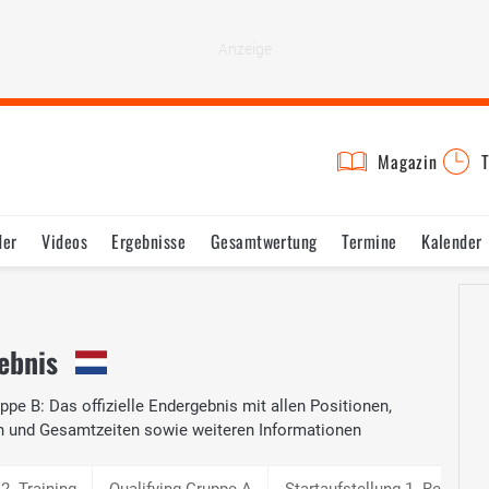
Magazin
T
der
Videos
Ergebnisse
Gesamtwertung
Termine
Kalender
ebnis
ppe B: Das offizielle Endergebnis mit allen Positionen,
n und Gesamtzeiten sowie weiteren Informationen
2. Training
Qualifying Gruppe A
Startaufstellung 1. Rennen