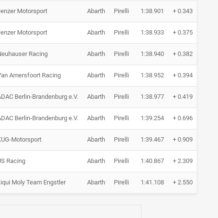
Jenzer Motorsport
Abarth
Pirelli
1:38.901
+ 0.343
9 
Jenzer Motorsport
Abarth
Pirelli
1:38.933
+ 0.375
11
Neuhauser Racing
Abarth
Pirelli
1:38.940
+ 0.382
10
Van Amersfoort Racing
Abarth
Pirelli
1:38.952
+ 0.394
9 
DAC Berlin-Brandenburg e.V.
Abarth
Pirelli
1:38.977
+ 0.419
6 
DAC Berlin-Brandenburg e.V.
Abarth
Pirelli
1:39.254
+ 0.696
11
KUG-Motorsport
Abarth
Pirelli
1:39.467
+ 0.909
10
US Racing
Abarth
Pirelli
1:40.867
+ 2.309
12
iqui Moly Team Engstler
Abarth
Pirelli
1:41.108
+ 2.550
5 