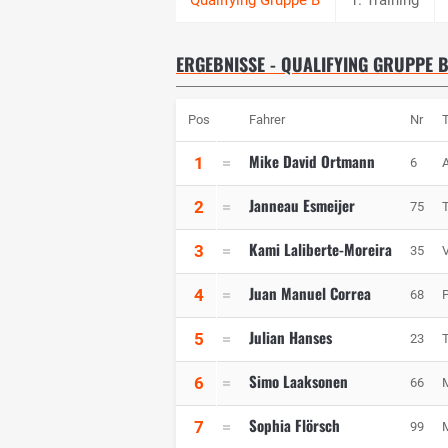
ERGEBNISSE - QUALIFYING GRUPPE 
Pos
Fahrer
Nr
Mike David Ortmann
1
6
A
Janneau Esmeijer
2
75
Kami Laliberte-Moreira
3
35
Juan Manuel Correa
4
68
Julian Hanses
5
23
Simo Laaksonen
6
66
Sophia Flörsch
7
99