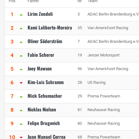
Pos
Fahrer
Nr
Team
Lirim Zendeli
1
5
ADAC Berlin-Brandenburg e.V
Kami Laliberte-Moreira
2
35
Van Amersfoort Racing
Oliver Söderström
3
7
ADAC Berlin-Brandenburg e.V
Fabio Scherer
4
19
Jenzer Motorsport
Joey Mawson
5
96
Van Amersfoort Racing
Kim-Luis Schramm
6
28
US Racing
Mick Schumacher
7
29
Prema Powerteam
Nicklas Nielsen
8
81
Neuhauser Racing
Felipe Drugovich
9
80
Neuhauser Racing
Juan Manuel Correa
10
68
Prema Powerteam