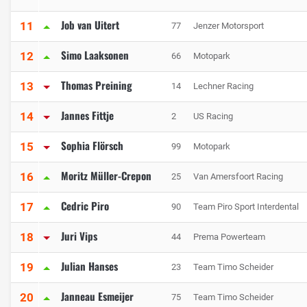
Job van Uitert
11
77
Jenzer Motorsport
Simo Laaksonen
12
66
Motopark
Thomas Preining
13
14
Lechner Racing
Jannes Fittje
14
2
US Racing
Sophia Flörsch
15
99
Motopark
Moritz Müller-Crepon
16
25
Van Amersfoort Racing
Cedric Piro
17
90
Team Piro Sport Interdental
Juri Vips
18
44
Prema Powerteam
Julian Hanses
19
23
Team Timo Scheider
Janneau Esmeijer
20
75
Team Timo Scheider