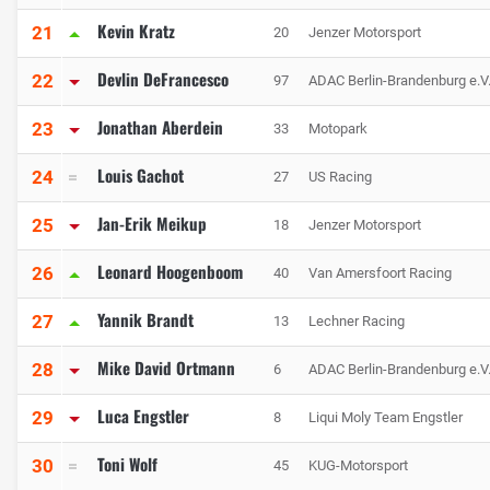
Kevin Kratz
21
20
Jenzer Motorsport
Devlin DeFrancesco
22
97
ADAC Berlin-Brandenburg e.V
Jonathan Aberdein
23
33
Motopark
Louis Gachot
24
27
US Racing
Jan-Erik Meikup
25
18
Jenzer Motorsport
Leonard Hoogenboom
26
40
Van Amersfoort Racing
Yannik Brandt
27
13
Lechner Racing
Mike David Ortmann
28
6
ADAC Berlin-Brandenburg e.V
Luca Engstler
29
8
Liqui Moly Team Engstler
Toni Wolf
30
45
KUG-Motorsport