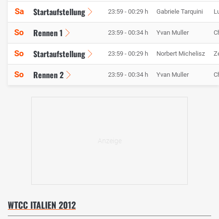
Startaufstellung
Sa
23:59 - 00:29 h
Gabriele Tarquini
L
Rennen 1
So
23:59 - 00:34 h
Yvan Muller
C
Startaufstellung
So
23:59 - 00:29 h
Norbert Michelisz
Z
Rennen 2
So
23:59 - 00:34 h
Yvan Muller
C
WTCC ITALIEN 2012