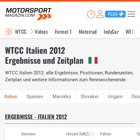
PLUS
WTCC
Videos
Formel 1
Motorrad
IndyCar
WEC
WTCC Italien 2012
Ergebnisse und Zeitplan
WTCC Italien 2012: alle Ergebnisse, Positionen, Rundenzeiten,
Zeitplan und weitere Informationen zum Rennwochenende
Spanien
Marokko
Slovakei
Ungarn
Öst
ERGEBNISSE - ITALIEN 2012
Session
Uhrzeit (MEZ)
Fahrer
T