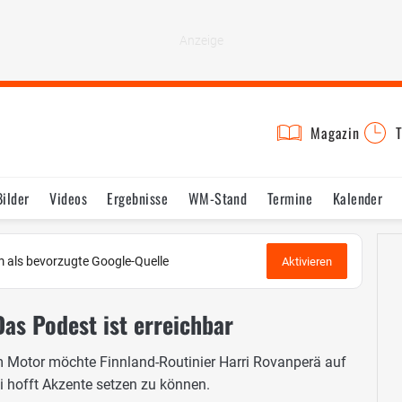
Magazin
T
Bilder
Videos
Ergebnisse
WM-Stand
Termine
Kalender
 als bevorzugte Google-Quelle
Aktivieren
as Podest ist erreichbar
 Motor möchte Finnland-Routinier Harri Rovanperä auf
i hofft Akzente setzen zu können.