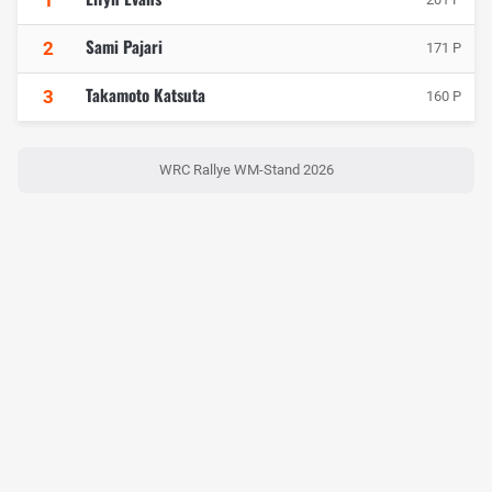
1
Sami Pajari
2
171 P
Takamoto Katsuta
3
160 P
WRC Rallye WM-Stand 2026