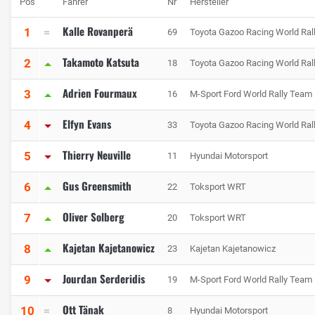
Pos
Fahrer
Nr
Hersteller
Kalle Rovanperä
1
69
Toyota Gazoo Racing World Ral
Takamoto Katsuta
2
18
Toyota Gazoo Racing World Ral
Adrien Fourmaux
3
16
M-Sport Ford World Rally Team
Elfyn Evans
4
33
Toyota Gazoo Racing World Ral
Thierry Neuville
5
11
Hyundai Motorsport
Gus Greensmith
6
22
Toksport WRT
Oliver Solberg
7
20
Toksport WRT
Kajetan Kajetanowicz
8
23
Kajetan Kajetanowicz
Jourdan Serderidis
9
19
M-Sport Ford World Rally Team
Ott Tänak
10
8
Hyundai Motorsport