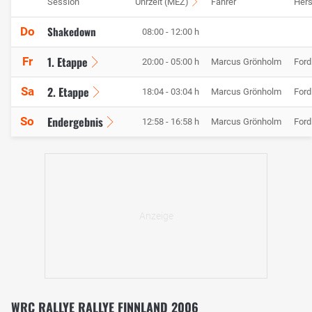
Session
Uhrzeit (MEZ)
Fahrer
Hers
Shakedown
Do
08:00 - 12:00 h
1. Etappe
Fr
20:00 - 05:00 h
Marcus Grönholm
Ford
2. Etappe
Sa
18:04 - 03:04 h
Marcus Grönholm
Ford
Endergebnis
So
12:58 - 16:58 h
Marcus Grönholm
Ford
WRC RALLYE RALLYE FINNLAND 2006