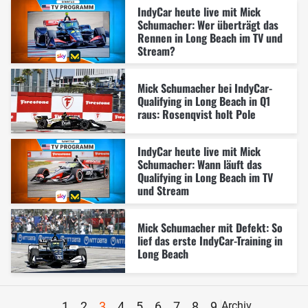
IndyCar heute live mit Mick
Schumacher: Wer überträgt das
Rennen in Long Beach im TV und
Stream?
Mick Schumacher bei IndyCar-
Qualifying in Long Beach in Q1
raus: Rosenqvist holt Pole
IndyCar heute live mit Mick
Schumacher: Wann läuft das
Qualifying in Long Beach im TV
und Stream
Mick Schumacher mit Defekt: So
lief das erste IndyCar-Training in
Long Beach
1
2
3
4
5
6
7
8
9
Archiv