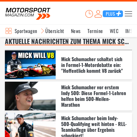
PLUS
Sportwagen
Übersicht
News
Termine
WEC
IMSA
AKTUELLE NACHRICHTEN ZUM THEMA MICK SCHUMACHER – SEITE 3
Mick Schumacher schaltet sich
in Formel-1-Motordebatte ein:
"Hoffentlich kommt V8 zurück"
Mick Schumacher vor erstem
Indy 500: Diese Formel-1-Lehren
helfen beim 500-Meilen-
Marathon
Mick Schumacher beim Indy-
500-Qualifying weit hinten - RLL-
Teamkollege über Ergebnis
schockiert!