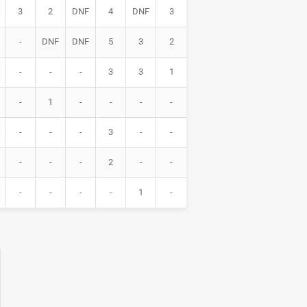
3
2
DNF
4
DNF
3
-
DNF
DNF
5
3
2
-
-
-
3
3
1
-
1
-
-
-
-
-
-
-
3
-
-
-
-
-
2
-
-
-
-
-
-
1
-