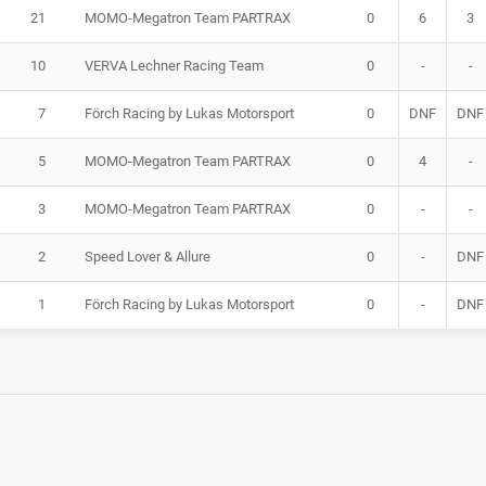
21
MOMO-Megatron Team PARTRAX
0
6
3
10
VERVA Lechner Racing Team
0
-
-
7
Förch Racing by Lukas Motorsport
0
DNF
DNF
5
MOMO-Megatron Team PARTRAX
0
4
-
3
MOMO-Megatron Team PARTRAX
0
-
-
2
Speed Lover & Allure
0
-
DNF
1
Förch Racing by Lukas Motorsport
0
-
DNF