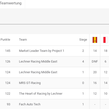
Teamwertung
Punkte
Team
Siege
145
Market Leader Team by Project 1
2
14
18
126
Lechner Racing Middle East
4
DNF
6
124
Lechner Racing Middle East
1
20
12
124
MRS GT-Racing
0
16
14
122
The Heart of Racing by Lechner
1
12
10
93
Fach Auto Tech
1
-
-