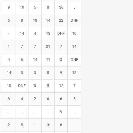
9
10
5
8
36
5
5
8
18
14
22
DNF
-
14
4
18
DNF
10
1
7
7
21
7
14
4
6
14
11
3
DNF
14
3
3
8
9
12
10
DNF
8
5
12
7
8
4
2
6
6
6
-
-
-
-
9
-
2
5
1
3
8
-