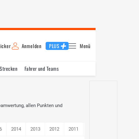
icker
Anmelden
PLUS
Menü
 Strecken
Fahrer und Teams
Teamwertung, allen Punkten und
6
2014
2013
2012
2011
2010
2009
2008