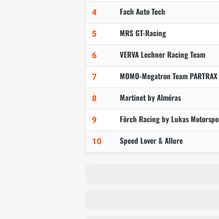
Fach Auto Tech
4
MRS GT-Racing
5
VERVA Lechner Racing Team
6
MOMO-Megatron Team PARTRAX
7
Martinet by Alméras
8
Förch Racing by Lukas Motorspo
9
Speed Lover & Allure
10