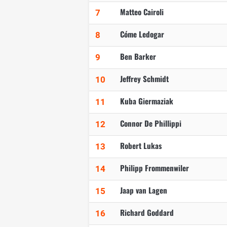
Matteo Cairoli
7
Cóme Ledogar
8
Ben Barker
9
Jeffrey Schmidt
10
Kuba Giermaziak
11
Connor De Phillippi
12
Robert Lukas
13
Philipp Frommenwiler
14
Jaap van Lagen
15
Richard Goddard
16