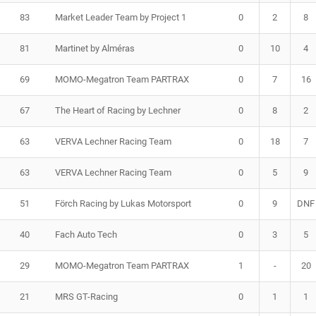
83
Market Leader Team by Project 1
0
2
8
81
Martinet by Alméras
0
10
4
69
MOMO-Megatron Team PARTRAX
0
7
16
67
The Heart of Racing by Lechner
0
8
2
63
VERVA Lechner Racing Team
0
18
7
63
VERVA Lechner Racing Team
0
5
9
51
Förch Racing by Lukas Motorsport
0
9
DNF
40
Fach Auto Tech
0
3
5
29
MOMO-Megatron Team PARTRAX
1
-
20
21
MRS GT-Racing
0
1
1