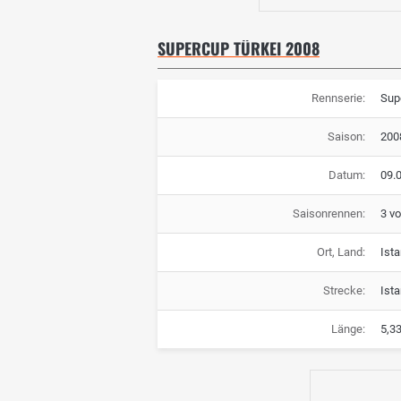
SUPERCUP TÜRKEI 2008
Rennserie:
Sup
Saison:
200
Datum:
09.0
Saisonrennen:
3 v
Ort, Land:
Ista
Strecke:
Ist
Länge:
5,3