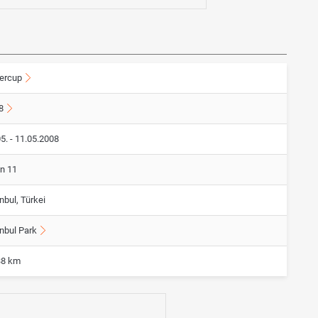
ercup
8
5. - 11.05.2008
on 11
nbul, Türkei
anbul Park
38 km