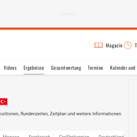
Magazin
T
Videos
Ergebnisse
Gesamtwertung
Termine
Kalender und
ositionen, Rundenzeiten, Zeitplan und weitere Informationen
Monaco
Frankreich
Großbritannien
Deutschland
U