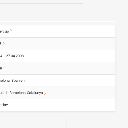
ercup
8
4. - 27.04.2008
on 11
celona, Spanien
cuit de Barcelona-Catalunya
55 km