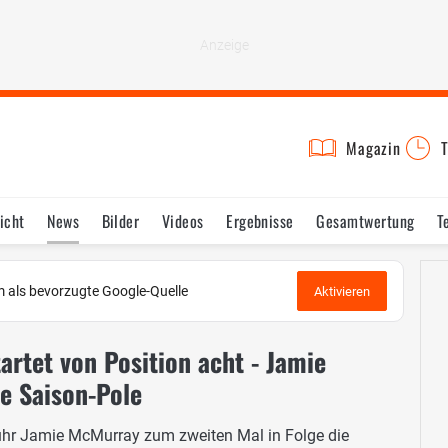
Magazin
T
icht
News
Bilder
Videos
Ergebnisse
Gesamtwertung
T
 als bevorzugte Google-Quelle
Aktivieren
artet von Position acht - Jamie
te Saison-Pole
uhr Jamie McMurray zum zweiten Mal in Folge die