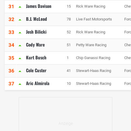
James Davison
31
15
Rick Ware Racing
Che
B.J. McLeod
32
78
Live Fast Motorsports
For
Josh Bilicki
33
52
Rick Ware Racing
For
Cody Ware
34
51
Petty Ware Racing
Che
Kurt Busch
35
1
Chip Ganassi Racing
Che
Cole Custer
36
41
Stewart-Haas Racing
For
Aric Almirola
37
10
Stewart-Haas Racing
For