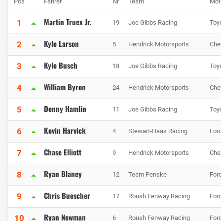
Pos
Fahrer
Nr
Team
Mot
Martin Truex Jr.
1
19
Joe Gibbs Racing
Toy
Kyle Larson
2
5
Hendrick Motorsports
Che
Kyle Busch
3
18
Joe Gibbs Racing
Toy
William Byron
4
24
Hendrick Motorsports
Che
Denny Hamlin
5
11
Joe Gibbs Racing
Toy
Kevin Harvick
6
4
Stewart-Haas Racing
For
Chase Elliott
7
9
Hendrick Motorsports
Che
Ryan Blaney
8
12
Team Penske
For
Chris Buescher
9
17
Roush Fenway Racing
For
Ryan Newman
10
6
Roush Fenway Racing
For