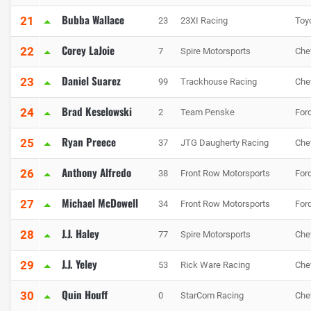
Bubba Wallace
21
23
23XI Racing
Toy
Corey LaJoie
22
7
Spire Motorsports
Che
Daniel Suarez
23
99
Trackhouse Racing
Che
Brad Keselowski
24
2
Team Penske
For
Ryan Preece
25
37
JTG Daugherty Racing
Che
Anthony Alfredo
26
38
Front Row Motorsports
For
Michael McDowell
27
34
Front Row Motorsports
For
J.J. Haley
28
77
Spire Motorsports
Che
J.J. Yeley
29
53
Rick Ware Racing
Che
Quin Houff
30
0
StarCom Racing
Che