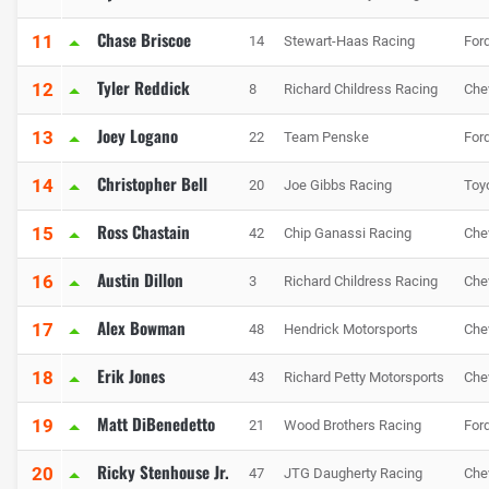
Chase Briscoe
11
14
Stewart-Haas Racing
For
Tyler Reddick
12
8
Richard Childress Racing
Che
Joey Logano
13
22
Team Penske
For
Christopher Bell
14
20
Joe Gibbs Racing
Toy
Ross Chastain
15
42
Chip Ganassi Racing
Che
Austin Dillon
16
3
Richard Childress Racing
Che
Alex Bowman
17
48
Hendrick Motorsports
Che
Erik Jones
18
43
Richard Petty Motorsports
Che
Matt DiBenedetto
19
21
Wood Brothers Racing
For
Ricky Stenhouse Jr.
20
47
JTG Daugherty Racing
Che