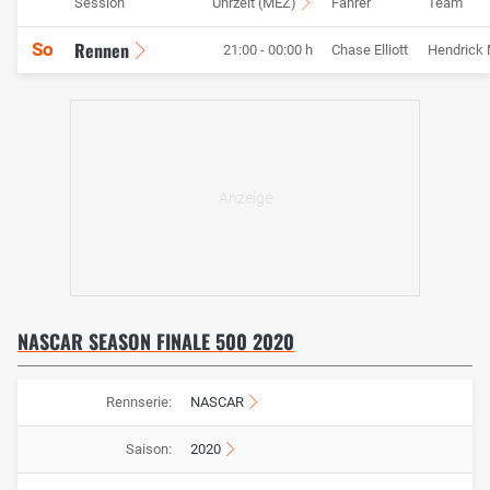
Session
Uhrzeit (MEZ)
Fahrer
Team
Rennen
So
21:00 - 00:00 h
Chase Elliott
Hendrick 
NASCAR SEASON FINALE 500 2020
Rennserie:
NASCAR
Saison:
2020