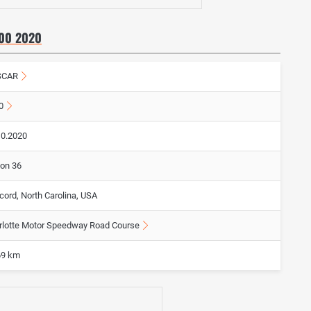
00 2020
SCAR
0
10.2020
von 36
cord, North Carolina, USA
rlotte Motor Speedway Road Course
69 km