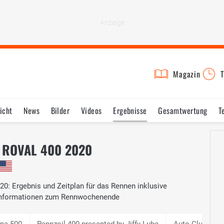
Magazin
T
icht
News
Bilder
Videos
Ergebnisse
Gesamtwertung
T
 ROVAL 400 2020
 Ergebnis und Zeitplan für das Rennen inklusive
 Informationen zum Rennwochenende
na 500
Pennzoil 400 presented by Jiffy Lube
Auto Club 400