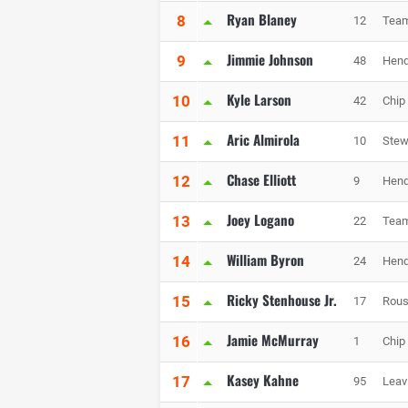
Ryan Blaney
8
12
Tea
Jimmie Johnson
9
48
Hend
Kyle Larson
10
42
Chip
Aric Almirola
11
10
Stew
Chase Elliott
12
9
Hend
Joey Logano
13
22
Tea
William Byron
14
24
Hend
Ricky Stenhouse Jr.
15
17
Rous
Jamie McMurray
16
1
Chip
Kasey Kahne
17
95
Leav