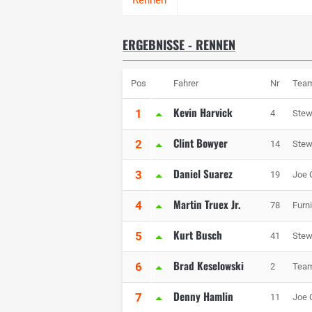
ERGEBNISSE - RENNEN
Pos
Fahrer
Nr
Tea
Kevin Harvick
1
4
Stew
Clint Bowyer
2
14
Stew
Daniel Suarez
3
19
Joe 
Martin Truex Jr.
4
78
Furn
Kurt Busch
5
41
Stew
Brad Keselowski
6
2
Tea
Denny Hamlin
7
11
Joe 