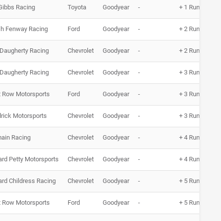
Gibbs Racing
Toyota
Goodyear
-
+ 1 Runde
h Fenway Racing
Ford
Goodyear
-
+ 2 Runden
Daugherty Racing
Chevrolet
Goodyear
-
+ 2 Runden
Daugherty Racing
Chevrolet
Goodyear
-
+ 3 Runden
t Row Motorsports
Ford
Goodyear
-
+ 3 Runden
rick Motorsports
Chevrolet
Goodyear
-
+ 3 Runden
ain Racing
Chevrolet
Goodyear
-
+ 4 Runden
ard Petty Motorsports
Chevrolet
Goodyear
-
+ 4 Runden
ard Childress Racing
Chevrolet
Goodyear
-
+ 5 Runden
t Row Motorsports
Ford
Goodyear
-
+ 5 Runden