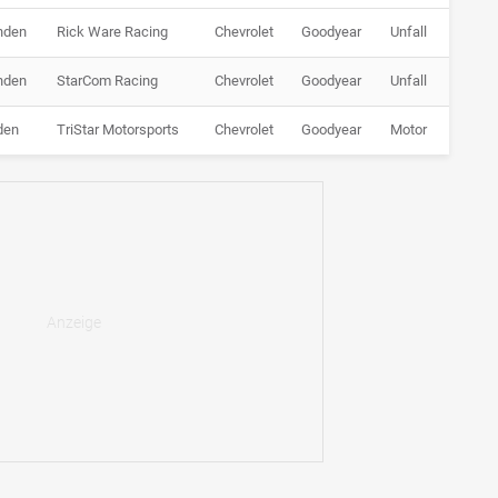
nden
Rick Ware Racing
Chevrolet
Goodyear
Unfall
nden
StarCom Racing
Chevrolet
Goodyear
Unfall
den
TriStar Motorsports
Chevrolet
Goodyear
Motor