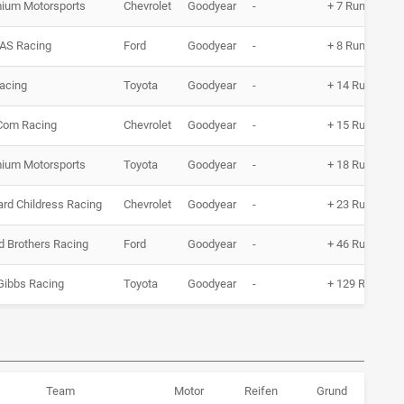
ium Motorsports
Chevrolet
Goodyear
-
+ 7 Runden
AS Racing
Ford
Goodyear
-
+ 8 Runden
acing
Toyota
Goodyear
-
+ 14 Runden
Com Racing
Chevrolet
Goodyear
-
+ 15 Runden
ium Motorsports
Toyota
Goodyear
-
+ 18 Runden
ard Childress Racing
Chevrolet
Goodyear
-
+ 23 Runden
 Brothers Racing
Ford
Goodyear
-
+ 46 Runden
Gibbs Racing
Toyota
Goodyear
-
+ 129 Runden
Team
Motor
Reifen
Grund