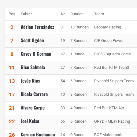
Pos
Fahrer
Nr
Runden
Team
Adrián Fernández
2
31
13 Runden
Leopard Racing
Scott Ogden
7
19
7 Runden
CIP Green Power
Casey O Gorman
8
67
1 Runde
SIC58 Squadra Corse
Rico Salmela
11
27
7 Runden
Red Bull KTM Tech3
Jesús Rios
13
54
6 Runden
Rivacold Snipers Team
Nicola Carraro
17
10
3 Runden
Rivacold Snipers Team
Alvaro Carpe
21
83
4 Runden
Red Bull KTM Ajo
Joel Kelso
22
66
6 Runden
GRYD - MLav Racing
Cormac Buchanan
26
14
0 Runde
BOE Motorsports