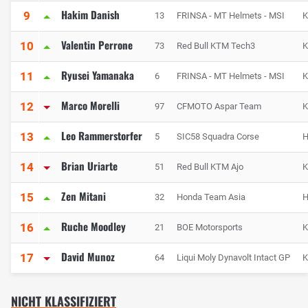
Hakim Danish
9
13
FRINSA - MT Helmets - MSI
Valentin Perrone
10
73
Red Bull KTM Tech3
Ryusei Yamanaka
11
6
FRINSA - MT Helmets - MSI
Marco Morelli
12
97
CFMOTO Aspar Team
Leo Rammerstorfer
13
5
SIC58 Squadra Corse
H
Brian Uriarte
14
51
Red Bull KTM Ajo
Zen Mitani
15
32
Honda Team Asia
H
Ruche Moodley
16
21
BOE Motorsports
David Munoz
17
64
Liqui Moly Dynavolt Intact GP
NICHT KLASSIFIZIERT