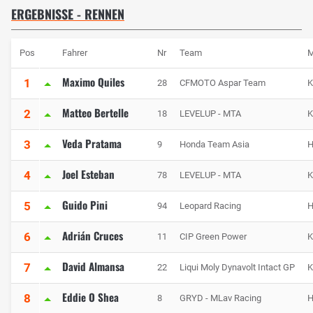
ERGEBNISSE - RENNEN
Pos
Fahrer
Nr
Team
M
Maximo Quiles
1
28
CFMOTO Aspar Team
Matteo Bertelle
2
18
LEVELUP - MTA
Veda Pratama
3
9
Honda Team Asia
H
Joel Esteban
4
78
LEVELUP - MTA
Guido Pini
5
94
Leopard Racing
H
Adrián Cruces
6
11
CIP Green Power
David Almansa
7
22
Liqui Moly Dynavolt Intact GP
Eddie O Shea
8
8
GRYD - MLav Racing
H