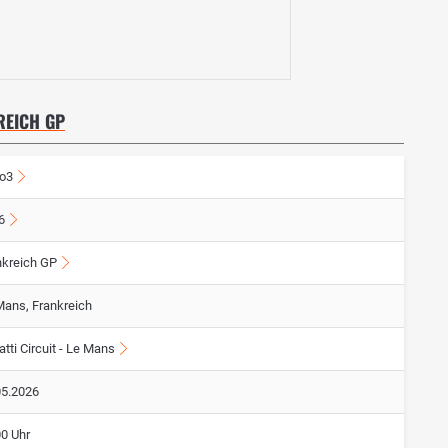
REICH GP
o3
6
nkreich GP
Mans, Frankreich
tti Circuit - Le Mans
05.2026
00 Uhr