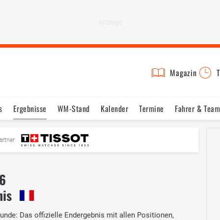
Magazin
T
s
Ergebnisse
WM-Stand
Kalender
Termine
Fahrer & Team
artner
26
nis
nde: Das offizielle Endergebnis mit allen Positionen,