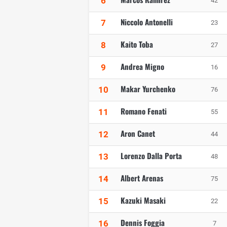
6
42
Niccolo Antonelli
7
23
Kaito Toba
8
27
Andrea Migno
9
16
Makar Yurchenko
10
76
Romano Fenati
11
55
Aron Canet
12
44
Lorenzo Dalla Porta
13
48
Albert Arenas
14
75
Kazuki Masaki
15
22
Dennis Foggia
16
7