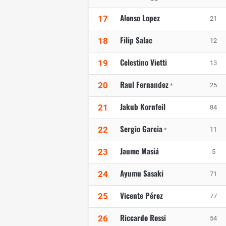
Alonso Lopez
17
21
Filip Salac
18
12
Celestino Vietti
19
13
Raul Fernandez
20
25
*
Jakub Kornfeil
21
84
Sergio Garcia
22
11
*
Jaume Masiá
23
5
Ayumu Sasaki
24
71
Vicente Pérez
25
77
Riccardo Rossi
26
54