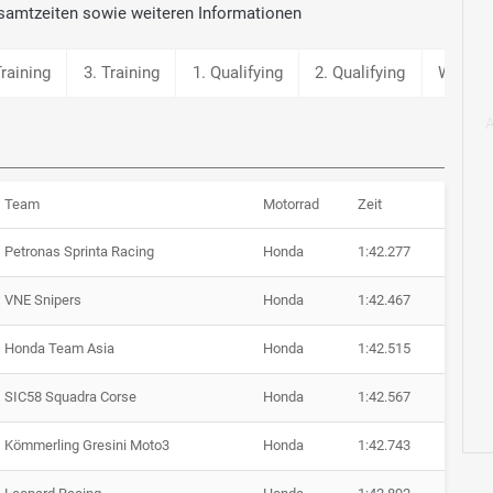
samtzeiten sowie weiteren Informationen
Training
3. Training
1. Qualifying
2. Qualifying
Warm 
Team
Motorrad
Zeit
Petronas Sprinta Racing
Honda
1:42.277
VNE Snipers
Honda
1:42.467
Honda Team Asia
Honda
1:42.515
SIC58 Squadra Corse
Honda
1:42.567
Kömmerling Gresini Moto3
Honda
1:42.743