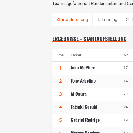
Teams, gefahrenen Rundenzeiten und Ge
1. Training
2. 
ERGEBNISSE - STARTAUFSTELLUNG
Pos
Fahrer
Nr
John McPhee
1
17
Tony Arbolino
2
14
Ai Ogura
3
79
Tatsuki Suzuki
4
24
Gabriel Rodrigo
5
19
Marcos Ramirez