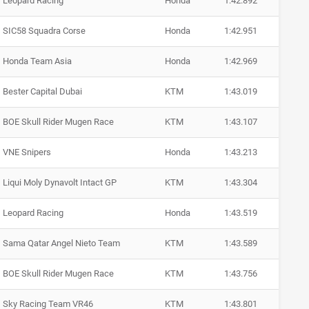
Leopard Racing
Honda
1:42.892
SIC58 Squadra Corse
Honda
1:42.951
Honda Team Asia
Honda
1:42.969
Bester Capital Dubai
KTM
1:43.019
BOE Skull Rider Mugen Race
KTM
1:43.107
VNE Snipers
Honda
1:43.213
Liqui Moly Dynavolt Intact GP
KTM
1:43.304
Leopard Racing
Honda
1:43.519
Sama Qatar Angel Nieto Team
KTM
1:43.589
BOE Skull Rider Mugen Race
KTM
1:43.756
Sky Racing Team VR46
KTM
1:43.801