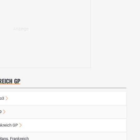
REICH GP
o3
9
nkreich GP
Mans, Frankreich