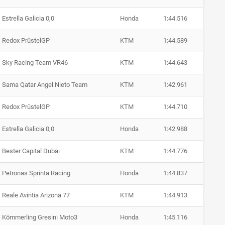
Estrella Galicia 0,0
Honda
1:44.516
Redox PrüstelGP
KTM
1:44.589
Sky Racing Team VR46
KTM
1:44.643
Sama Qatar Angel Nieto Team
KTM
1:42.961
Redox PrüstelGP
KTM
1:44.710
Estrella Galicia 0,0
Honda
1:42.988
Bester Capital Dubai
KTM
1:44.776
Petronas Sprinta Racing
Honda
1:44.837
Reale Avintia Arizona 77
KTM
1:44.913
Kömmerling Gresini Moto3
Honda
1:45.116