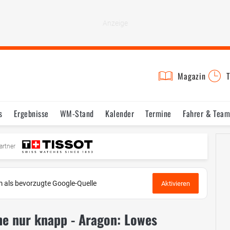
Magazin
T
s
Ergebnisse
WM-Stand
Kalender
Termine
Fahrer & Team
artner
 als bevorzugte Google-Quelle
Aktivieren
ihe nur knapp - Aragon: Lowes