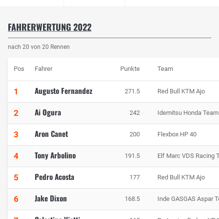
FAHRERWERTUNG 2022
nach 20 von 20 Rennen
Pos
Fahrer
Punkte
Team
Augusto Fernandez
1
271.5
Red Bull KTM Ajo
Ai Ogura
2
242
Idemitsu Honda Team
Aron Canet
3
200
Flexbox HP 40
Tony Arbolino
4
191.5
Elf Marc VDS Racing
Pedro Acosta
5
177
Red Bull KTM Ajo
Jake Dixon
6
168.5
Inde GASGAS Aspar 