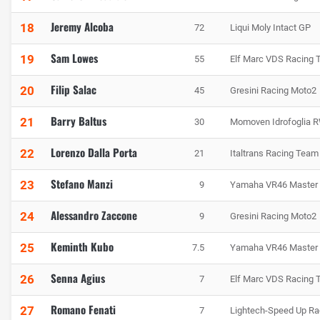
Jeremy Alcoba
18
72
Liqui Moly Intact GP
Sam Lowes
19
55
Elf Marc VDS Racing
Filip Salac
20
45
Gresini Racing Moto2
Barry Baltus
21
30
Momoven Idrofoglia 
Lorenzo Dalla Porta
22
21
Italtrans Racing Team
Stefano Manzi
23
9
Yamaha VR46 Master
Alessandro Zaccone
24
9
Gresini Racing Moto2
Keminth Kubo
25
7.5
Yamaha VR46 Master
Senna Agius
26
7
Elf Marc VDS Racing
Romano Fenati
27
7
Lightech-Speed Up Ra