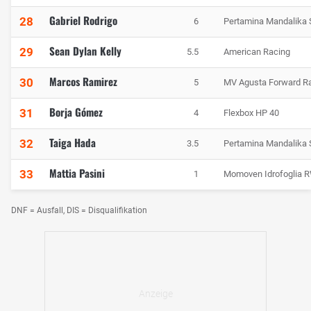
Gabriel Rodrigo
28
6
Pertamina Mandalika
Sean Dylan Kelly
29
5.5
American Racing
Marcos Ramirez
30
5
MV Agusta Forward R
Borja Gómez
31
4
Flexbox HP 40
Taiga Hada
32
3.5
Pertamina Mandalika
Mattia Pasini
33
1
Momoven Idrofoglia 
DNF = Ausfall, DIS = Disqualifikation