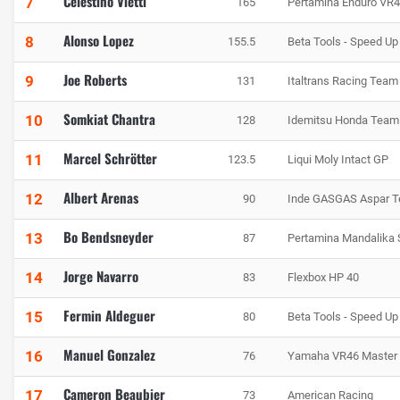
Celestino Vietti
7
165
Pertamina Enduro VR
Alonso Lopez
8
155.5
Beta Tools - Speed Up
Joe Roberts
9
131
Italtrans Racing Team
Somkiat Chantra
10
128
Idemitsu Honda Team
Marcel Schrötter
11
123.5
Liqui Moly Intact GP
Albert Arenas
12
90
Inde GASGAS Aspar 
Bo Bendsneyder
13
87
Pertamina Mandalika
Jorge Navarro
14
83
Flexbox HP 40
Fermin Aldeguer
15
80
Beta Tools - Speed Up
Manuel Gonzalez
16
76
Yamaha VR46 Master
Cameron Beaubier
17
73
American Racing