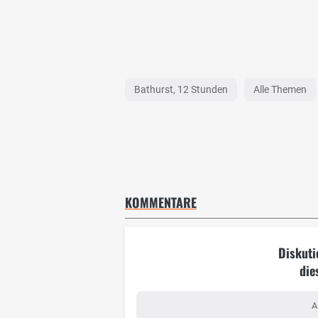
Bathurst, 12 Stunden
Alle Themen
KOMMENTARE
Diskuti
die
A