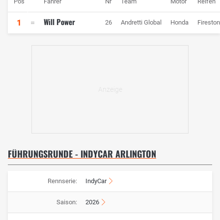
Pos
Fahrer
Nr
Team
Motor
Reifen
Will Power
1
26
Andretti Global
Honda
Firesto
FÜHRUNGSRUNDE - INDYCAR ARLINGTON
Rennserie:
IndyCar
Saison:
2026