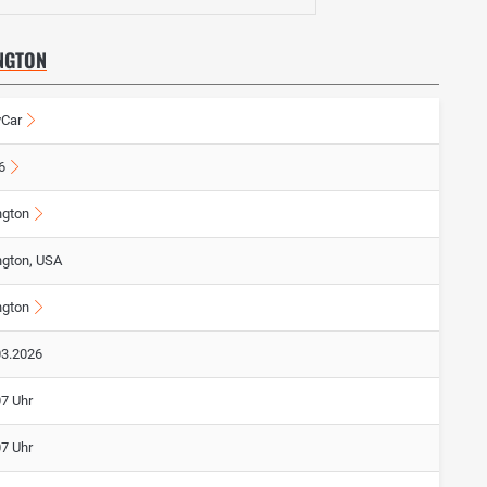
NGTON
yCar
6
ngton
ngton, USA
ngton
03.2026
07 Uhr
07 Uhr