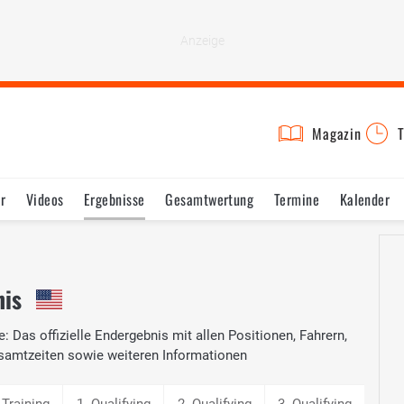
Magazin
T
r
Videos
Ergebnisse
Gesamtwertung
Termine
Kalender
nis
: Das offizielle Endergebnis mit allen Positionen, Fahrern,
samtzeiten sowie weiteren Informationen
 Training
1. Qualifying
2. Qualifying
3. Qualifying
4. Q