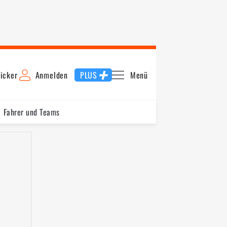
icker
Anmelden
PLUS
Menü
Fahrer und Teams
ualifying
Startaufstellung
Warm Up
Rennen
Führung