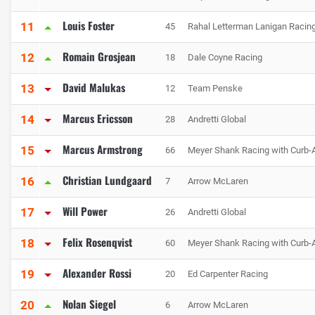
Louis Foster
11
45
Rahal Letterman Lanigan Racin
Romain Grosjean
12
18
Dale Coyne Racing
David Malukas
13
12
Team Penske
Marcus Ericsson
14
28
Andretti Global
Marcus Armstrong
15
66
Meyer Shank Racing with Curb-
Christian Lundgaard
16
7
Arrow McLaren
Will Power
17
26
Andretti Global
Felix Rosenqvist
18
60
Meyer Shank Racing with Curb-
Alexander Rossi
19
20
Ed Carpenter Racing
Nolan Siegel
20
6
Arrow McLaren