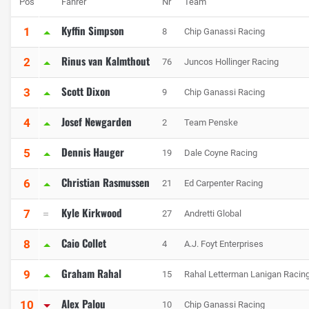
Pos
Fahrer
Nr
Team
Kyffin Simpson
1
8
Chip Ganassi Racing
Rinus van Kalmthout
2
76
Juncos Hollinger Racing
Scott Dixon
3
9
Chip Ganassi Racing
Josef Newgarden
4
2
Team Penske
Dennis Hauger
5
19
Dale Coyne Racing
Christian Rasmussen
6
21
Ed Carpenter Racing
Kyle Kirkwood
7
27
Andretti Global
Caio Collet
8
4
A.J. Foyt Enterprises
Graham Rahal
9
15
Rahal Letterman Lanigan Racin
Alex Palou
10
10
Chip Ganassi Racing