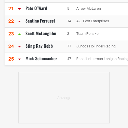
Pato O´Ward
21
5
Arrow McLaren
Santino Ferrucci
22
14
A.J. Foyt Enterprises
Scott McLaughlin
23
3
Team Penske
Sting Ray Robb
24
77
Juncos Hollinger Racing
Mick Schumacher
25
47
Rahal Letterman Lanigan Racin