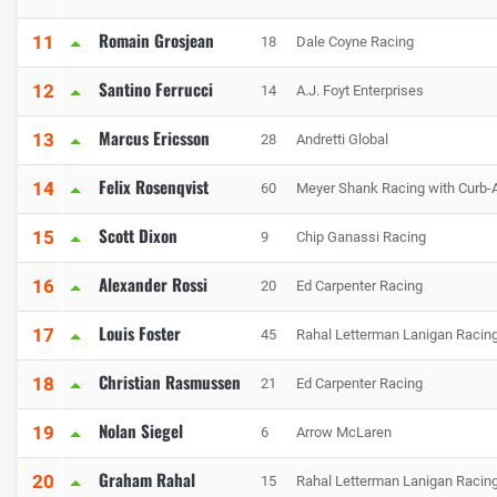
Romain Grosjean
11
18
Dale Coyne Racing
Santino Ferrucci
12
14
A.J. Foyt Enterprises
Marcus Ericsson
13
28
Andretti Global
Felix Rosenqvist
14
60
Meyer Shank Racing with Curb-
Scott Dixon
15
9
Chip Ganassi Racing
Alexander Rossi
16
20
Ed Carpenter Racing
Louis Foster
17
45
Rahal Letterman Lanigan Racin
Christian Rasmussen
18
21
Ed Carpenter Racing
Nolan Siegel
19
6
Arrow McLaren
Graham Rahal
20
15
Rahal Letterman Lanigan Racin