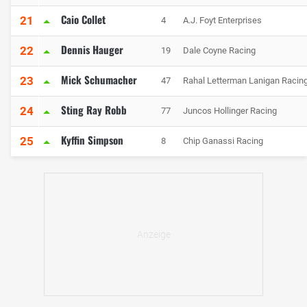
Caio Collet
21
4
A.J. Foyt Enterprises
Dennis Hauger
22
19
Dale Coyne Racing
Mick Schumacher
23
47
Rahal Letterman Lanigan Racin
Sting Ray Robb
24
77
Juncos Hollinger Racing
Kyffin Simpson
25
8
Chip Ganassi Racing