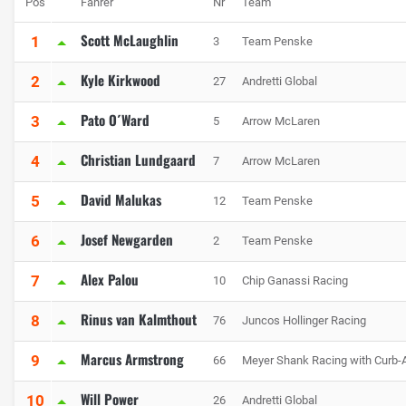
Pos
Fahrer
Nr
Team
Scott McLaughlin
1
3
Team Penske
Kyle Kirkwood
2
27
Andretti Global
Pato O´Ward
3
5
Arrow McLaren
Christian Lundgaard
4
7
Arrow McLaren
David Malukas
5
12
Team Penske
Josef Newgarden
6
2
Team Penske
Alex Palou
7
10
Chip Ganassi Racing
Rinus van Kalmthout
8
76
Juncos Hollinger Racing
Marcus Armstrong
9
66
Meyer Shank Racing with Curb-
Will Power
10
26
Andretti Global