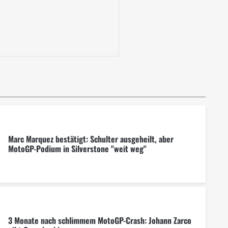
Marc Marquez bestätigt: Schulter ausgeheilt, aber
MotoGP-Podium in Silverstone "weit weg"
3 Monate nach schlimmem MotoGP-Crash: Johann Zarco