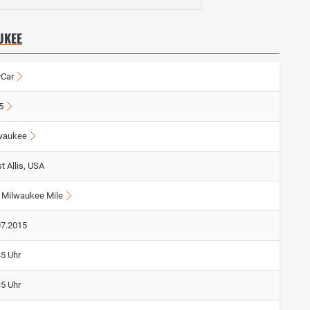
UKEE
yCar
5
waukee
t Allis, USA
 Milwaukee Mile
07.2015
35 Uhr
35 Uhr