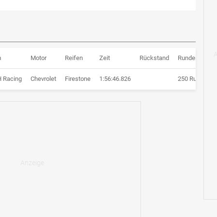
m
Motor
Reifen
Zeit
Rückstand
Runden
 Racing
Chevrolet
Firestone
1:56:46.826
250 Runden