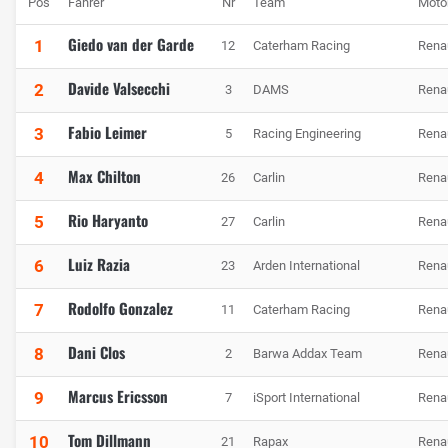
Pos
Fahrer
Nr
Team
Moto
Giedo van der Garde
1
12
Caterham Racing
Rena
Davide Valsecchi
2
3
DAMS
Rena
Fabio Leimer
3
5
Racing Engineering
Rena
Max Chilton
4
26
Carlin
Rena
Rio Haryanto
5
27
Carlin
Rena
Luiz Razia
6
23
Arden International
Rena
Rodolfo Gonzalez
7
11
Caterham Racing
Rena
Dani Clos
8
2
Barwa Addax Team
Rena
Marcus Ericsson
9
7
iSport International
Rena
Tom Dillmann
10
21
Rapax
Rena