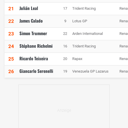
Julián Leal
21
17
Trident Racing
Rena
James Calado
22
9
Lotus GP
Rena
Simon Trummer
23
22
Arden International
Rena
Stéphane Richelmi
24
16
Trident Racing
Rena
Ricardo Teixeira
25
20
Rapax
Rena
Giancarlo Serenelli
26
19
Venezuela GP Lazarus
Rena