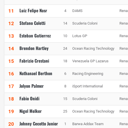
Luiz Felipe Nasr
11
4
DAMS
Rena
Stefano Coletti
12
14
Scuderia Coloni
Rena
Esteban Gutierrez
13
10
Lotus GP
Rena
Brendon Hartley
14
24
Ocean Racing Technology
Rena
Fabrizio Crestani
15
18
Venezuela GP Lazarus
Rena
Nathanael Berthon
16
6
Racing Engineering
Rena
Jolyon Palmer
17
8
iSport International
Rena
Fabio Onidi
18
15
Scuderia Coloni
Rena
Nigel Melker
19
25
Ocean Racing Technology
Rena
Johnny Cecotto Junior
20
1
Barwa Addax Team
Rena