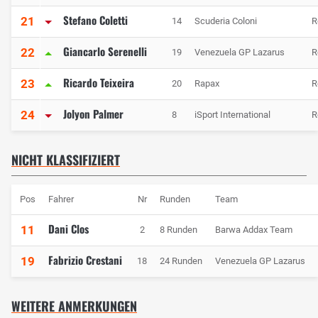
Stefano Coletti
21
14
Scuderia Coloni
R
Giancarlo Serenelli
22
19
Venezuela GP Lazarus
R
Ricardo Teixeira
23
20
Rapax
R
Jolyon Palmer
24
8
iSport International
R
NICHT KLASSIFIZIERT
Pos
Fahrer
Nr
Runden
Team
Dani Clos
11
2
8 Runden
Barwa Addax Team
Fabrizio Crestani
19
18
24 Runden
Venezuela GP Lazarus
WEITERE ANMERKUNGEN