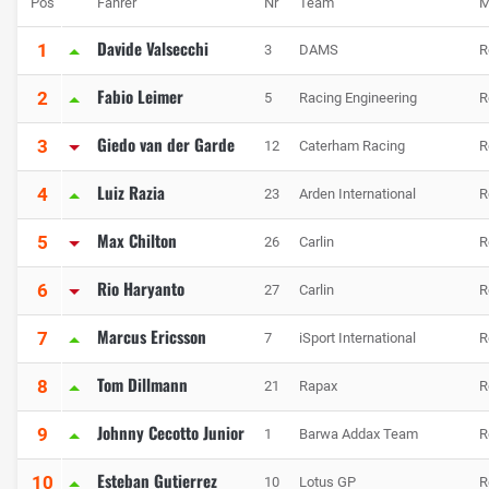
Pos
Fahrer
Nr
Team
M
Davide Valsecchi
1
3
DAMS
R
Fabio Leimer
2
5
Racing Engineering
R
Giedo van der Garde
3
12
Caterham Racing
R
Luiz Razia
4
23
Arden International
R
Max Chilton
5
26
Carlin
R
Rio Haryanto
6
27
Carlin
R
Marcus Ericsson
7
7
iSport International
R
Tom Dillmann
8
21
Rapax
R
Johnny Cecotto Junior
9
1
Barwa Addax Team
R
Esteban Gutierrez
10
10
Lotus GP
R