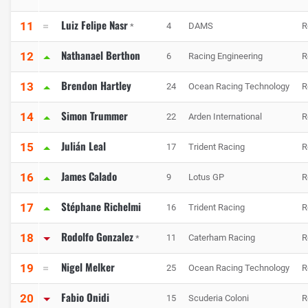
Luiz Felipe Nasr
11
4
DAMS
R
*
Nathanael Berthon
12
6
Racing Engineering
R
Brendon Hartley
13
24
Ocean Racing Technology
R
Simon Trummer
14
22
Arden International
R
Julián Leal
15
17
Trident Racing
R
James Calado
16
9
Lotus GP
R
Stéphane Richelmi
17
16
Trident Racing
R
Rodolfo Gonzalez
18
11
Caterham Racing
R
*
Nigel Melker
19
25
Ocean Racing Technology
R
Fabio Onidi
20
15
Scuderia Coloni
R