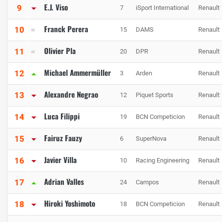
E.J. Viso
9
7
iSport International
Renault
Franck Perera
10
15
DAMS
Renault
Olivier Pla
11
20
DPR
Renault
Michael Ammermüller
12
3
Arden
Renault
Alexandre Negrao
13
12
Piquet Sports
Renault
Luca Filippi
14
19
BCN Competicion
Renault
Fairuz Fauzy
15
6
SuperNova
Renault
Javier Villa
16
10
Racing Engineering
Renault
Adrian Valles
17
24
Campos
Renault
Hiroki Yoshimoto
18
18
BCN Competicion
Renault