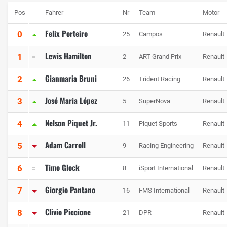
Pos
Fahrer
Nr
Team
Motor
Felix Porteiro
0
25
Campos
Renault
Lewis Hamilton
1
2
ART Grand Prix
Renault
Gianmaria Bruni
2
26
Trident Racing
Renault
José Maria López
3
5
SuperNova
Renault
Nelson Piquet Jr.
4
11
Piquet Sports
Renault
Adam Carroll
5
9
Racing Engineering
Renault
Timo Glock
6
8
iSport International
Renault
Giorgio Pantano
7
16
FMS International
Renault
Clivio Piccione
8
21
DPR
Renault