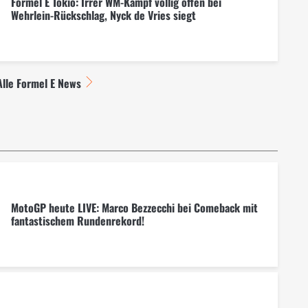
Formel E Tokio: Irrer WM-Kampf völlig offen bei
Wehrlein-Rückschlag, Nyck de Vries siegt
Alle Formel E News
MotoGP heute LIVE: Marco Bezzecchi bei Comeback mit
fantastischem Rundenrekord!