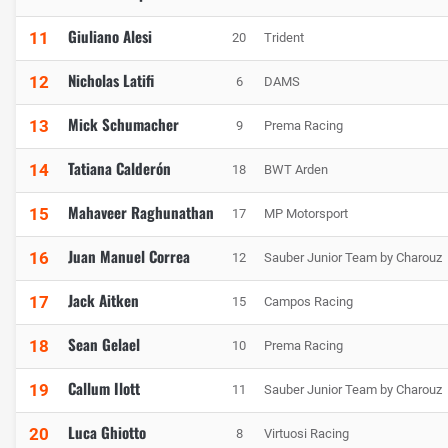
Giuliano Alesi
11
20
Trident
Nicholas Latifi
12
6
DAMS
Mick Schumacher
13
9
Prema Racing
Tatiana Calderón
14
18
BWT Arden
Mahaveer Raghunathan
15
17
MP Motorsport
Juan Manuel Correa
16
12
Sauber Junior Team by Charouz
Jack Aitken
17
15
Campos Racing
Sean Gelael
18
10
Prema Racing
Callum Ilott
19
11
Sauber Junior Team by Charouz
Luca Ghiotto
20
8
Virtuosi Racing