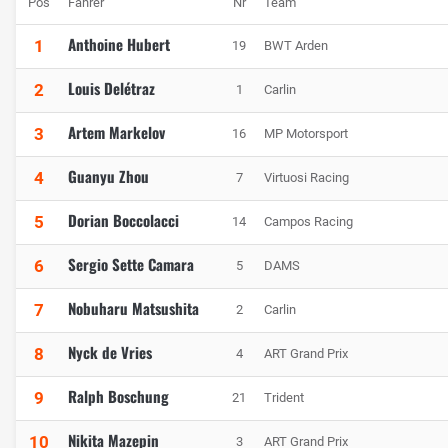
Pos
Fahrer
Nr
Team
Anthoine Hubert
1
19
BWT Arden
Louis Delétraz
2
1
Carlin
Artem Markelov
3
16
MP Motorsport
Guanyu Zhou
4
7
Virtuosi Racing
Dorian Boccolacci
5
14
Campos Racing
Sergio Sette Camara
6
5
DAMS
Nobuharu Matsushita
7
2
Carlin
Nyck de Vries
8
4
ART Grand Prix
Ralph Boschung
9
21
Trident
Nikita Mazepin
10
3
ART Grand Prix