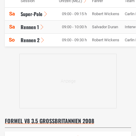
Session
Uhrzeit (MEZ)
Fahrer
Team
Super-Pole
Sa
09:00 - 09:15 h
Robert Wickens
Carlin
Rennen 1
Sa
09:00 - 10:00 h
Salvador Duran
Inter
Rennen 2
So
09:00 - 09:30 h
Robert Wickens
Carlin
FORMEL V8 3.5 GROSSBRITANNIEN 2008