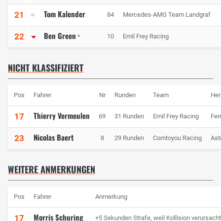
Tom Kalender
21
84
Mercedes-AMG Team Landgraf
Ben Green
22
10
Emil Frey Racing
*
NICHT KLASSIFIZIERT
Pos
Fahrer
Nr
Runden
Team
Her
Thierry Vermeulen
17
69
31 Runden
Emil Frey Racing
Ferr
Nicolas Baert
23
8
29 Runden
Comtoyou Racing
Ast
WEITERE ANMERKUNGEN
Pos
Fahrer
Anmerkung
Morris Schuring
17
+5 Sekunden Strafe, weil Kollision verursacht