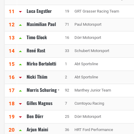
Luca Engstler
11
19
GRT Grasser Racing Team
Maximilian Paul
12
71
Paul Motorsport
Timo Glock
13
16
Dörr Motorsport
René Rast
14
33
Schubert Motorsport
Mirko Bortolotti
15
1
Abt Sportsline
Nicki Thiim
16
2
Abt Sportsline
Morris Schuring
17
92
Manthey Junior Team
*
Gilles Magnus
18
7
Comtoyou Racing
Ben Dörr
19
25
Dörr Motorsport
Arjun Maini
20
36
HRT Ford Performance