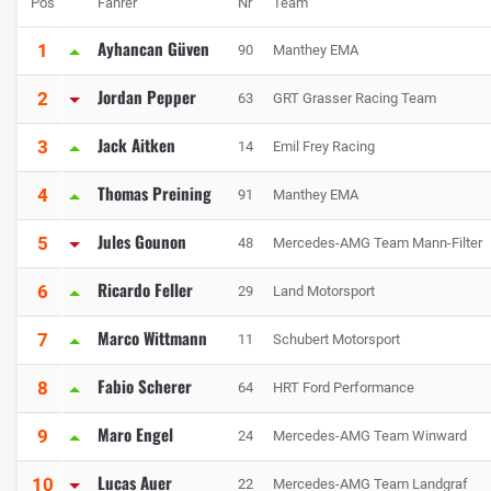
Pos
Fahrer
Nr
Team
Ayhancan Güven
1
90
Manthey EMA
Jordan Pepper
2
63
GRT Grasser Racing Team
Jack Aitken
3
14
Emil Frey Racing
Thomas Preining
4
91
Manthey EMA
Jules Gounon
5
48
Mercedes-AMG Team Mann-Filter
Ricardo Feller
6
29
Land Motorsport
Marco Wittmann
7
11
Schubert Motorsport
Fabio Scherer
8
64
HRT Ford Performance
Maro Engel
9
24
Mercedes-AMG Team Winward
Lucas Auer
10
22
Mercedes-AMG Team Landgraf