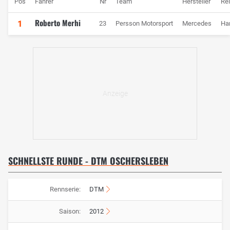
Pos
Fahrer
Nr
Team
Hersteller
Re
Roberto Merhi
1
23
Persson Motorsport
Mercedes
Ha
SCHNELLSTE RUNDE - DTM OSCHERSLEBEN
Rennserie:
DTM
Saison:
2012