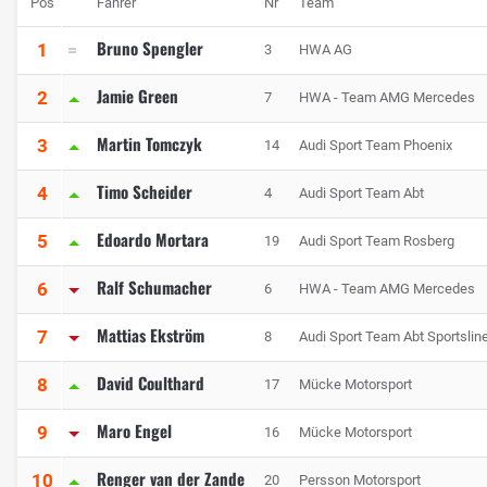
Pos
Fahrer
Nr
Team
Bruno Spengler
1
3
HWA AG
Jamie Green
2
7
HWA - Team AMG Mercedes
Martin Tomczyk
3
14
Audi Sport Team Phoenix
Timo Scheider
4
4
Audi Sport Team Abt
Edoardo Mortara
5
19
Audi Sport Team Rosberg
Ralf Schumacher
6
6
HWA - Team AMG Mercedes
Mattias Ekström
7
8
Audi Sport Team Abt Sportslin
David Coulthard
8
17
Mücke Motorsport
Maro Engel
9
16
Mücke Motorsport
Renger van der Zande
10
20
Persson Motorsport