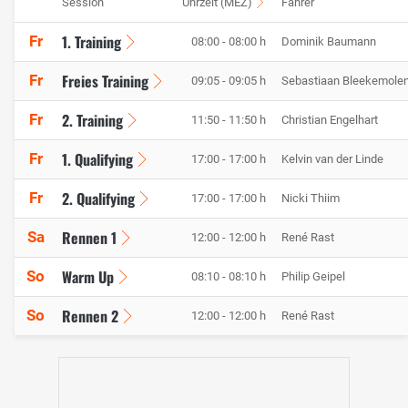
Session
Uhrzeit (MEZ)
Fahrer
1. Training
Fr
08:00 - 08:00 h
Dominik Baumann
Freies Training
Fr
09:05 - 09:05 h
Sebastiaan Bleekemole
2. Training
Fr
11:50 - 11:50 h
Christian Engelhart
1. Qualifying
Fr
17:00 - 17:00 h
Kelvin van der Linde
2. Qualifying
Fr
17:00 - 17:00 h
Nicki Thiim
Rennen 1
Sa
12:00 - 12:00 h
René Rast
Warm Up
So
08:10 - 08:10 h
Philip Geipel
Rennen 2
So
12:00 - 12:00 h
René Rast