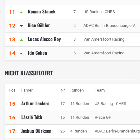
Roman Stanek
11
7
US Racing - CHRS
Nico Göhler
12
2
ADAC Berlin-Brandenburg e.V.
Lucas Alecco Roy
13
8
Van Amersfoort Racing
Ido Cohen
14
6
Van Amersfoort Racing
NICHT KLASSIFIZIERT
Pos
Fahrer
Nr
Runden
Team
Arthur Leclerc
15
17
11 Runden
US Racing - CHRS
László Tóth
16
15
11 Runden
R-ace GP
Joshua Dürksen
17
26
4 Runden
ADAC Berlin-Brandenburg 