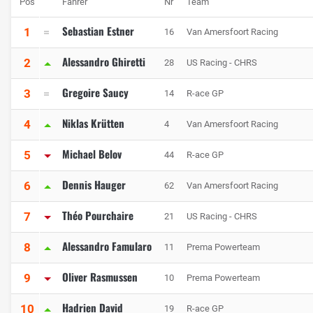
Pos
Fahrer
Nr
Team
Sebastian Estner
1
16
Van Amersfoort Racing
Alessandro Ghiretti
2
28
US Racing - CHRS
Gregoire Saucy
3
14
R-ace GP
Niklas Krütten
4
4
Van Amersfoort Racing
Michael Belov
5
44
R-ace GP
Dennis Hauger
6
62
Van Amersfoort Racing
Théo Pourchaire
7
21
US Racing - CHRS
Alessandro Famularo
8
11
Prema Powerteam
Oliver Rasmussen
9
10
Prema Powerteam
Hadrien David
10
19
R-ace GP