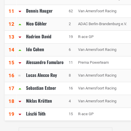
Dennis Hauger
11
62
Van Amersfoort Racing
Nico Göhler
12
2
ADAC Berlin-Brandenburg e.V.
Hadrien David
13
19
R-ace GP
Ido Cohen
14
6
Van Amersfoort Racing
Alessandro Famularo
15
11
Prema Powerteam
Lucas Alecco Roy
16
8
Van Amersfoort Racing
Sebastian Estner
17
16
Van Amersfoort Racing
Niklas Krütten
18
4
Van Amersfoort Racing
László Tóth
19
15
R-ace GP