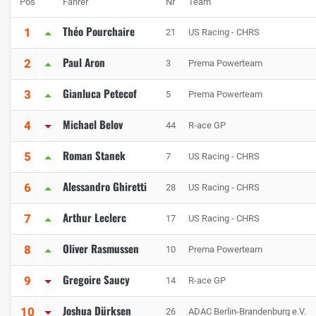
Pos
Fahrer
Nr
Team
Théo Pourchaire
1
21
US Racing - CHRS
Paul Aron
2
3
Prema Powerteam
Gianluca Petecof
3
5
Prema Powerteam
Michael Belov
4
44
R-ace GP
Roman Stanek
5
7
US Racing - CHRS
Alessandro Ghiretti
6
28
US Racing - CHRS
Arthur Leclerc
7
17
US Racing - CHRS
Oliver Rasmussen
8
10
Prema Powerteam
Gregoire Saucy
9
14
R-ace GP
Joshua Dürksen
10
26
ADAC Berlin-Brandenburg e.V.