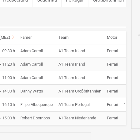
 (MEZ)
Fahrer
Team
Motor
Z
- 09:30 h
Adam Carroll
A1 Team Irland
Ferrari
1:15.
- 11:20 h
Adam Carroll
A1 Team Irland
Ferrari
22:58.
- 11:00 h
Adam Carroll
A1 Team Irland
Ferrari
1:16.
- 14:30 h
Danny Watts
A1 Team Großbritannien
Ferrari
1:15.
- 16:10 h
Filipe Albuquerque
A1 Team Portugal
Ferrari
1:11:23.
- 15:00 h
Robert Doornbos
A1 Team Niederlande
Ferrari
1:15.