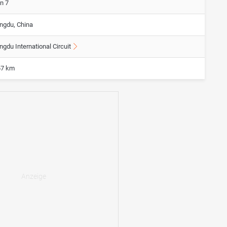
n 7
ngdu, China
gdu International Circuit
67 km