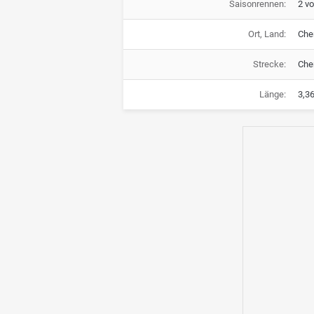
Saisonrennen:
2 vo
Ort, Land:
Che
Strecke:
Chen
Länge:
3,3