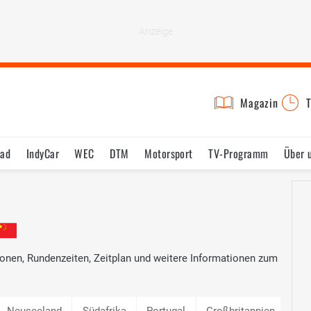
Magazin
T
rad
IndyCar
WEC
DTM
Motorsport
TV-Programm
Über 
ionen, Rundenzeiten, Zeitplan und weitere Informationen zum
Neuseeland
Südafrika
Portugal
Großbritannien