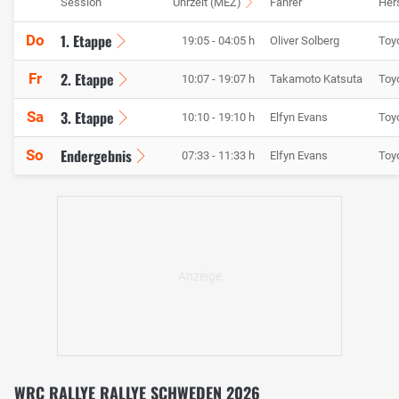
Session
Uhrzeit (MEZ)
Fahrer
Hers
1. Etappe
Do
19:05 - 04:05 h
Oliver Solberg
Toy
2. Etappe
Fr
10:07 - 19:07 h
Takamoto Katsuta
Toy
3. Etappe
Sa
10:10 - 19:10 h
Elfyn Evans
Toy
Endergebnis
So
07:33 - 11:33 h
Elfyn Evans
Toy
WRC RALLYE RALLYE SCHWEDEN 2026