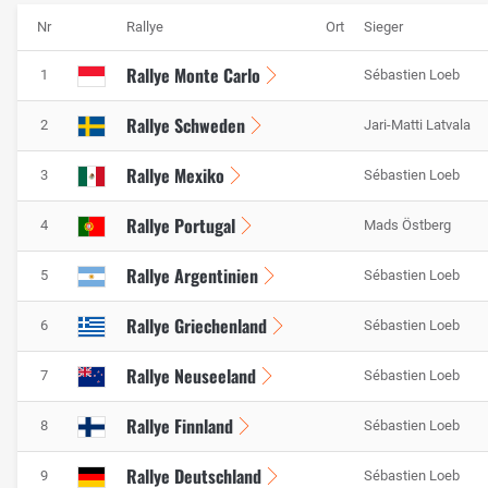
Nr
Rallye
Ort
Sieger
Rallye Monte Carlo
1
Sébastien Loeb
Rallye Schweden
2
Jari-Matti Latvala
Rallye Mexiko
3
Sébastien Loeb
Rallye Portugal
4
Mads Östberg
Rallye Argentinien
5
Sébastien Loeb
Rallye Griechenland
6
Sébastien Loeb
Rallye Neuseeland
7
Sébastien Loeb
Rallye Finnland
8
Sébastien Loeb
Rallye Deutschland
9
Sébastien Loeb