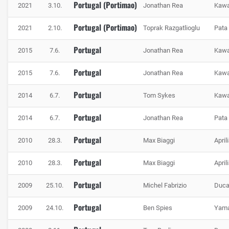
Portugal (Portimao)
2021
3.10.
Jonathan Rea
Kawa
Portugal (Portimao)
2021
2.10.
Toprak Razgatlioglu
Pata
Portugal
2015
7.6.
Jonathan Rea
Kawa
Portugal
2015
7.6.
Jonathan Rea
Kawa
Portugal
2014
6.7.
Tom Sykes
Kawa
Portugal
2014
6.7.
Jonathan Rea
Pata
Portugal
2010
28.3.
Max Biaggi
April
Portugal
2010
28.3.
Max Biaggi
April
Portugal
2009
25.10.
Michel Fabrizio
Duca
Portugal
2009
24.10.
Ben Spies
Yam