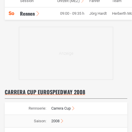
Session
Uhrzeit (MEZ)
Fahrer
Team
Rennen
So
09:00 - 09:35 h
Jörg Hardt
Herberth Mo
CARRERA CUP EUROSPEEDWAY 2008
Rennserie:
Carrera Cup
Saison:
2008