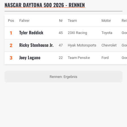
NASCAR DAYTONA 500 2026 - RENNEN
Pos
Fahrer
Nr
Team
Motor
Rei
Tyler Reddick
1
45
23XI Racing
Toyota
Go
Ricky Stenhouse Jr.
2
47
Hyak Motorsports
Chevrolet
Go
Joey Logano
3
22
Team Penske
Ford
Go
Rennen: Ergebnis