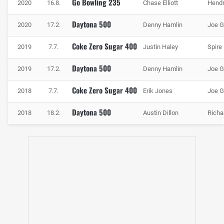
Go Bowling 235
2020
16.8.
Chase Elliott
Hendr
Daytona 500
2020
17.2.
Denny Hamlin
Joe G
Coke Zero Sugar 400
2019
7.7.
Justin Haley
Spire
Daytona 500
2019
17.2.
Denny Hamlin
Joe G
Coke Zero Sugar 400
2018
7.7.
Erik Jones
Joe G
Daytona 500
2018
18.2.
Austin Dillon
Richa