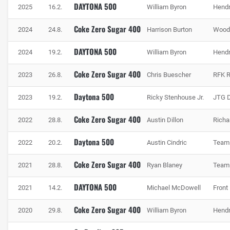
DAYTONA 500
2025
16.2.
William Byron
Hendr
Coke Zero Sugar 400
2024
24.8.
Harrison Burton
Wood 
DAYTONA 500
2024
19.2.
William Byron
Hendr
Coke Zero Sugar 400
2023
26.8.
Chris Buescher
RFK R
Daytona 500
2023
19.2.
Ricky Stenhouse Jr.
JTG D
Coke Zero Sugar 400
2022
28.8.
Austin Dillon
Richa
Daytona 500
2022
20.2.
Austin Cindric
Team
Coke Zero Sugar 400
2021
28.8.
Ryan Blaney
Team
DAYTONA 500
2021
14.2.
Michael McDowell
Front
Coke Zero Sugar 400
2020
29.8.
William Byron
Hendr