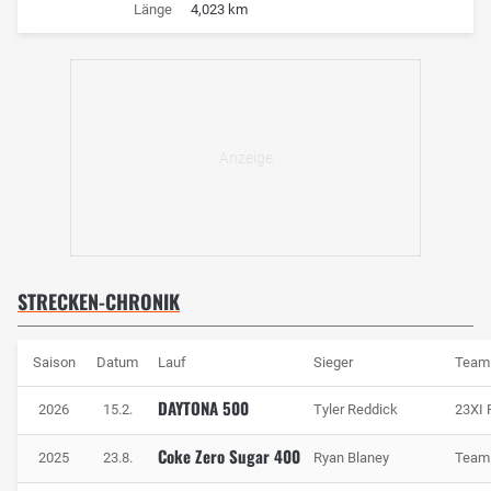
Länge
4,023 km
STRECKEN-CHRONIK
Saison
Datum
Lauf
Sieger
Team
DAYTONA 500
2026
15.2.
Tyler Reddick
23XI 
Coke Zero Sugar 400
2025
23.8.
Ryan Blaney
Team