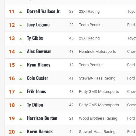
Darrell Wallace Jr.
11
23
23XI Racing
Toyo
Joey Logano
12
22
Team Penske
Ford
Ty Gibbs
13
45
23XI Racing
Toyo
Alex Bowman
14
48
Hendrick Motorsports
Chev
Ryan Blaney
15
12
Team Penske
Ford
Cole Custer
16
41
Stewart-Haas Racing
Ford
Erik Jones
17
43
Petty GMS Motorsports
Chev
Ty Dillon
18
42
Petty GMS Motorsports
Chev
Harrison Burton
19
21
Wood Brothers Racing
Ford
Kevin Harvick
20
4
Stewart-Haas Racing
Ford