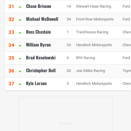
Chase Briscoe
31
14
Stewart-Haas Racing
Ford
Michael McDowell
32
34
Front Row Motorsports
Ford
Ross Chastain
33
1
Trackhouse Racing
Chev
William Byron
34
24
Hendrick Motorsports
Chev
Brad Keselowski
35
6
RFK Racing
Ford
Christopher Bell
36
20
Joe Gibbs Racing
Toyo
Kyle Larson
37
5
Hendrick Motorsports
Chev