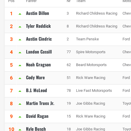
Pos
Fahrer
Nr
Team
Moto
Austin Dillon
1
3
Richard Childress Racing
Chev
Tyler Reddick
2
8
Richard Childress Racing
Chev
Austin Cindric
3
2
Team Penske
Ford
Landon Cassill
4
77
Spire Motorsports
Chev
Noah Gragson
5
62
Beard Motorsports
Chev
Cody Ware
6
51
Rick Ware Racing
Ford
B.J. McLeod
7
78
Live Fast Motorsports
Ford
Martin Truex Jr.
8
19
Joe Gibbs Racing
Toyo
David Ragan
9
15
Rick Ware Racing
Ford
Kyle Busch
10
18
Joe Gibbs Racing
Toyo