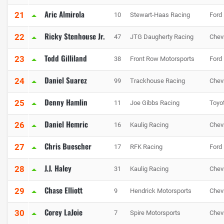
Aric Almirola
21
10
Stewart-Haas Racing
Ford
Ricky Stenhouse Jr.
22
47
JTG Daugherty Racing
Chev
Todd Gilliland
23
38
Front Row Motorsports
Ford
Daniel Suarez
24
99
Trackhouse Racing
Chev
Denny Hamlin
25
11
Joe Gibbs Racing
Toyo
Daniel Hemric
26
16
Kaulig Racing
Chev
Chris Buescher
27
17
RFK Racing
Ford
J.J. Haley
28
31
Kaulig Racing
Chev
Chase Elliott
29
9
Hendrick Motorsports
Chev
Corey LaJoie
30
7
Spire Motorsports
Chev