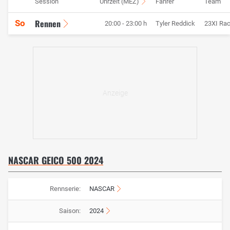
Session
Uhrzeit (MEZ)
Fahrer
Team
Rennen
So
20:00 - 23:00 h
Tyler Reddick
23XI Rac
NASCAR GEICO 500 2024
Rennserie:
NASCAR
Saison:
2024